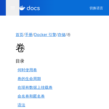
切换语言
首页
/
手册
/
Docker 引擎
/
存储
/
卷
卷
目录
何时使用卷
卷的生命周期
在现有数据上挂载卷
命名卷和匿名卷
语法